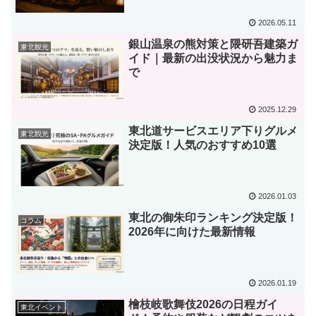
2026.05.11
銀山温泉の熊対策と隈研吾建築ガ
東北観光
イド｜最新の出没状況から魅力ま
で
2025.12.29
東北道サービスエリア下りグルメ
東北観光
決定版！人気のおすすめ10選
2026.01.03
東北の御朱印ランキング決定版！
コラム
2026年に向けた最新情報
2026.01.19
檜枝岐歌舞伎2026の日程ガイ
東北イベント