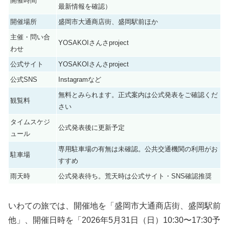
開催時間
最新情報を確認）
開催場所
盛岡市大通商店街、盛岡駅前ほか
主催・問い合
YOSAKOIさんさproject
わせ
公式サイト
YOSAKOIさんさproject
公式SNS
Instagramなど
無料とみられます。正式案内は公式発表をご確認くだ
観覧料
さい
タイムスケジ
公式発表後に更新予定
ュール
専用駐車場の有無は未確認。公共交通機関の利用がお
駐車場
すすめ
雨天時
公式発表待ち。荒天時は公式サイト・SNS確認推奨
いわての旅では、開催地を「盛岡市大通商店街、盛岡駅前
他」、開催日時を「2026年5月31日（日）10:30〜17:30予