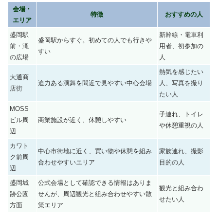
会場・
特徴
おすすめの人
エリア
盛岡駅
新幹線・電車利
盛岡駅からすぐ。初めての人でも行きや
前・滝
用者、初参加の
すい
の広場
人
熱気を感じたい
大通商
迫力ある演舞を間近で見やすい中心会場
人、写真を撮り
店街
たい人
MOSS
子連れ、トイレ
ビル周
商業施設が近く、休憩しやすい
や休憩重視の人
辺
カワト
中心市街地に近く、買い物や休憩を組み
家族連れ、撮影
ク前周
合わせやすいエリア
目的の人
辺
盛岡城
公式会場として確認できる情報はありま
観光と組み合わ
跡公園
せんが、周辺観光と組み合わせやすい散
せたい人
方面
策エリア