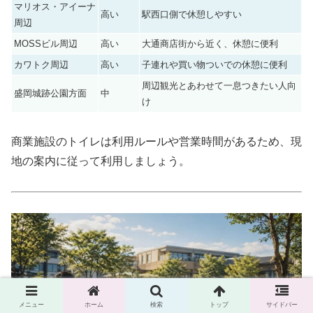
マリオス・アイーナ
高い
駅西口側で休憩しやすい
周辺
MOSSビル周辺
高い
大通商店街から近く、休憩に便利
カワトク周辺
高い
子連れや買い物ついでの休憩に便利
周辺観光とあわせて一息つきたい人向
盛岡城跡公園方面
中
け
商業施設のトイレは利用ルールや営業時間があるため、現
地の案内に従って利用しましょう。
メニュー
ホーム
検索
トップ
サイドバー