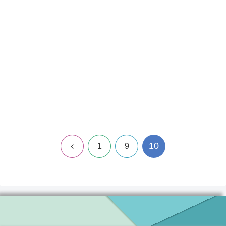
10
前
1
9
へ