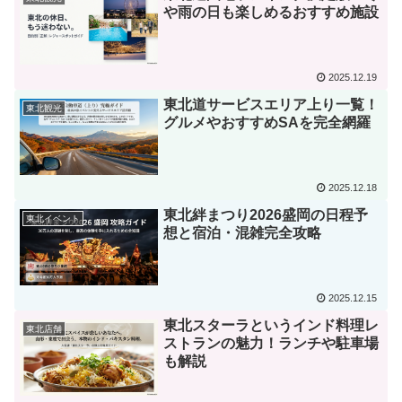
や雨の日も楽しめるおすすめ施設
2025.12.19
東北道サービスエリア上り一覧！
東北観光
グルメやおすすめSAを完全網羅
2025.12.18
東北絆まつり2026盛岡の日程予
東北イベント
想と宿泊・混雑完全攻略
2025.12.15
東北スターラというインド料理レ
東北店舗
ストランの魅力！ランチや駐車場
も解説