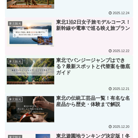
2025.12.24
東北1泊2日女子旅モデルコース！
東北観光
新幹線や電車で巡る映え旅プラン
2025.12.22
東北でバンジージャンプはでき
東北観光
る？最新スポットと代替案を徹底
ガイド
2025.12.21
東北の伝統工芸品一覧！有名な名
東北観光
産品から歴史・体験まで解説
2025.12.20
東北遊園地ランキング決定版！冬
東北観光