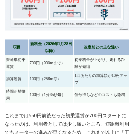
新料金（2026年1月28日
項目
改定前との主な違い
以降）
普通車初乗
初乗料金が上がり、走れる距
700円（900mまで）
運賃
離が短縮
1回あたりの加算額が10円アッ
加算運賃
100円（256m毎）
プ
時間距離併
100円（1分35秒毎）
信号待ちなどのコストも微増
用
これまでは550円前後だった初乗運賃が
700円スタート
に
なったのは、利用者としては少し痛いところ。短距離利用
でもメーターの進みが早くなるため、これまで以上に「工