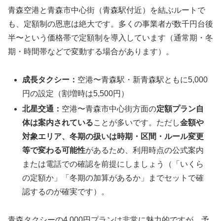
青森空港と青森市中心街（青森駅付近）を結ぶルートで
も、定額制の恩恵は絶大です。多くの事業者が数千円台後
半〜という価格帯で定額制を導入しています（通常期・冬
期・時間帯などで変動する場合があります）。
成長タクシー：
空港〜青森駅・新青森駅ともに5,000
円の設定（割増時は5,500円）
北星交通：
空港〜青森市中心街方面の
定額プラン自
体は案内されている
ことが多いです。ただし
金額や
対象エリア、冬期の扱いは時期・区間・ルール変更
等で変わる可能性
があるため、利用時点の公式案内
または電話での確認を前提にしましょう（「いくら
の定額か」「冬期の加算があるか」までセットで確
認するのが確実です）。
青森タクシーの4,000円プランは非常に魅力的ですが、予