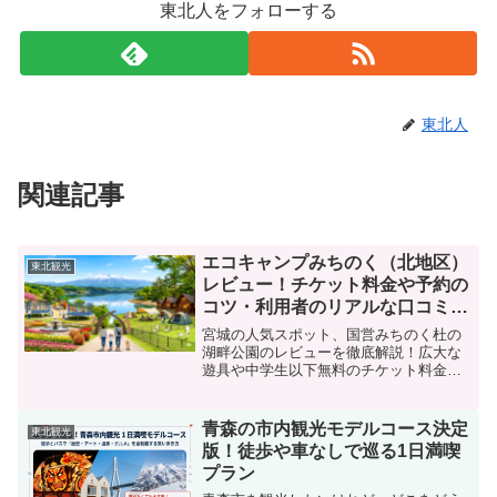
東北人をフォローする
東北人
関連記事
エコキャンプみちのく（北地区）
東北観光
レビュー！チケット料金や予約の
コツ・利用者のリアルな口コミを
紹介
宮城の人気スポット、国営みちのく杜の
湖畔公園のレビューを徹底解説！広大な
遊具や中学生以下無料のチケット料金、
北地区エコキャンプみちのくの宿泊特典
まで詳しく紹介します。混雑回避のコツ
や周辺グルメも網羅した国営みちのく杜
青森の市内観光モデルコース決定
東北観光
の湖畔公園のレビューを参考に、充実し
版！徒歩や車なしで巡る1日満喫
た休日を計画してみませんか。
プラン