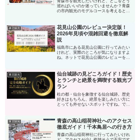
青森市を観光したいけれど、どこをどう
巡ればいいのか迷っていませんか？青森
の市内観光のモデルコースを考えると
き、車なしでも大丈夫かな、半日で足り
るかな、あるいは冬の時期はどう動けば
いいんだろうと悩むこともありますよ
花見山公園のレビュー決定版！
東北観光
ね。実は青森駅周辺は徒歩圏内...
2026年見頃や混雑回避を徹底解
説
福島市にある花見山公園に行ってみたい
けれど、実際のところが気になりますよ
ね。ネットで花見山公園のレビューを調
べてみると、絶景への感動がある一方
で、現地の混雑状況や子連れでも歩ける
のか、あるいは犬と一緒に楽しめるのか
仙台城跡の見どころガイド！歴史
東北観光
といった不安の声も見かけま...
とランチと絶景を満喫する観光プ
ラン
杜の都・仙台を象徴する仙台城跡。歴史
好きはもちろん、絶景を楽しみたい方に
とっても外せないスポットですね。で
も、実際に行こうと思うと、仙台城跡の
見どころはどこなのか、仙台城跡のラン
チはどこで食べられるのか、アクセスは
青森の高山稲荷神社へのアクセス
東北観光
どうすればいいのかなど、気...
徹底ガイド！千本鳥居への行き方
青森の高山稲荷神社に行ってみたいけれ
ど、アクセスが少し複雑そうで不安です