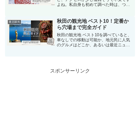
よね。私自身も初めて調べた時は、つが
る市のどのあたりにあるのか、五所川原
駅からのバスの時刻表はどうなっている
のか、現地でのタクシー手配はスムーズ
秋田の観光地 ベスト10！定番か
東北観光
にいくのかなど、気になる...
ら穴場まで完全ガイド
秋田の観光地 ベスト10を調べていると、
車なしでの移動は可能か、地元民に人気
のグルメはどこか、あるいは最近ニュー
スで聞くクマ対策は大丈夫かなど、気に
なることがたくさんありますよね。私も
秋田の魅力を探る中で、温泉や秘境の穴
場スポット、そして季...
スポンサーリンク